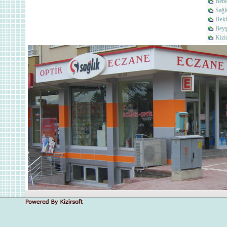
Bebe
Sağlı
Heki
Beyş
Kizi