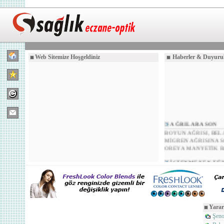
Web Sitemize Hoşgeldiniz
Haberler & Duyuru
AĞRILARA SON
BOYUN AĞRISI, BEL
MİGREN AĞRISINA SO
OREYA MANYETİK B
İSTENMEYEN TÜ
İSTENMEYEN TÜYLE
KARINCA YUMURTAS
Yarar
Şeno